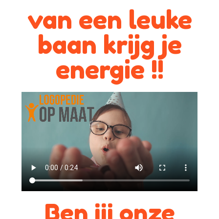
van een leuke
baan krijg je
energie !!
Ben jij onze