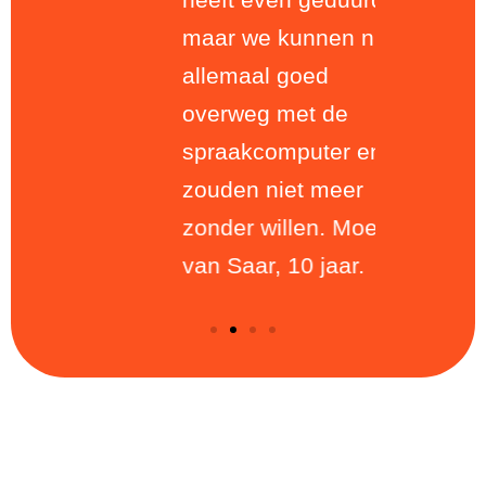
maar we kunnen nu
allemaal goed
overweg met de
spraakcomputer en
zouden niet meer
zonder willen. Moeder
van Saar, 10 jaar.