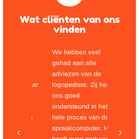
Wat cliënten van ons
vinden
 trots
We hebben veel
Doorda
 nu
gehad aan alle
beter be
eer
adviezen van de
daardoo
aanbaar
logopediste. Zij heeft
vaak gef
jn opa
ons goed
zit hij l
aker
ondersteund in het
vel en v
er van
hele proces van de
school v
spraakcomputer. Het
Leerkra
heeft even geduurd,
Hamza, 